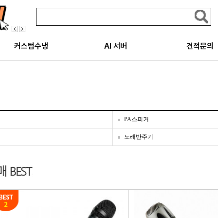
커스텀수냉
AI 서버
견적문의
PA스피커
노래반주기