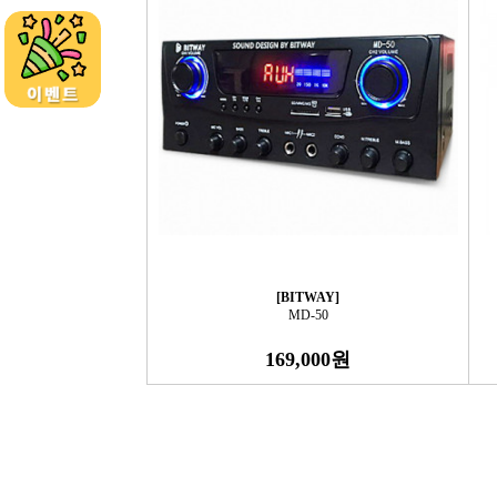
[BITWAY]
MD-50
169,000원