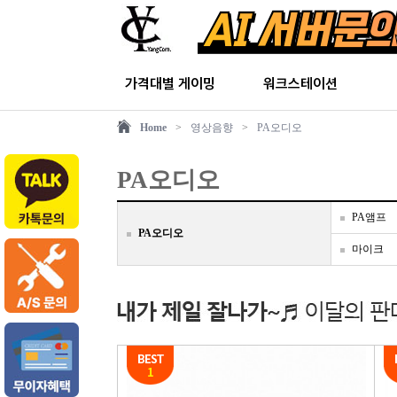
가격대별 게이밍
워크스테이션
Home
>
영상음향
>
PA오디오
PA오디오
PA앰프
PA오디오
마이크