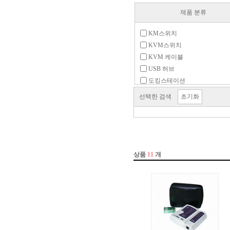
제품 분류
KM스위치
KVM스위치
KVM 케이블
USB 허브
도킹스테이션
디바이스서버
선택한 검색
초기화
매트릭스 스위치(n:n)
멀티허브
무선신호확장기
분배기(1:n)
분배기/선택기
블루투스 동글
생체인식 동글
선택기(n:1)
신호분리기
연장기(리피터)
외부전원 스위치