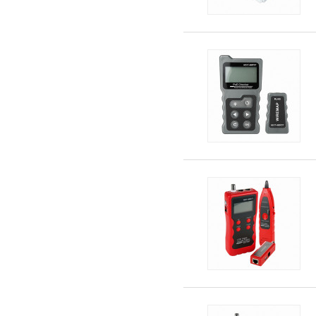
주변용품
컨버터
컨트롤러
화면 분할기