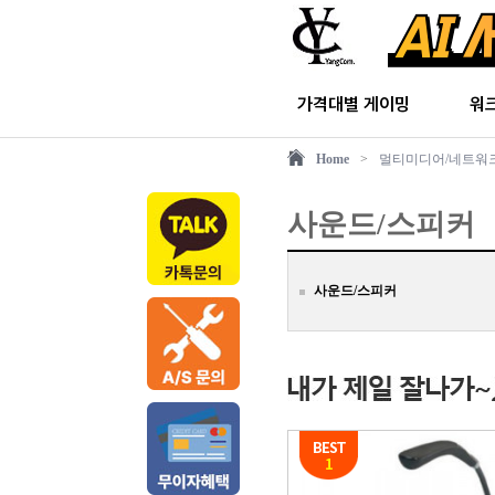
가격대별 게이밍
워
Home
>
멀티미디어/네트워
사운드/스피커
사운드/스피커