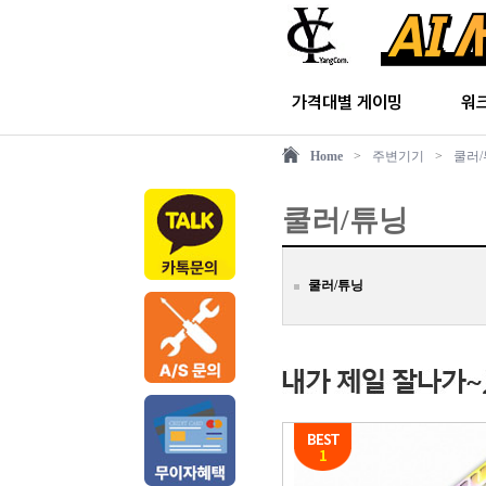
가격대별 게이밍
워
Home
>
주변기기
>
쿨러
쿨러/튜닝
쿨러/튜닝