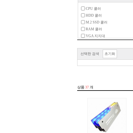
CPU 쿨러
HDD 쿨러
M.2 SSD 쿨러
RAM 쿨러
VGA 지지대
VGA 쿨러
가이드
선택한 검색
초기화
방열판
수랭 부속품
시스템 쿨러
써멀컴파운드(그리스)
써멀패드
써멀퍼티
조명기기
튜닝 용품
팬 부속품
팬컨트롤러