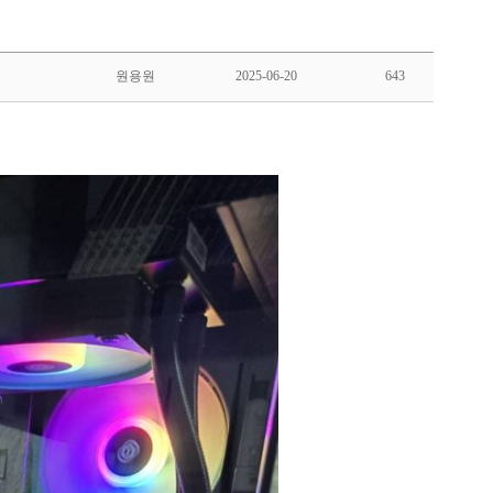
원용원
2025-06-20
643